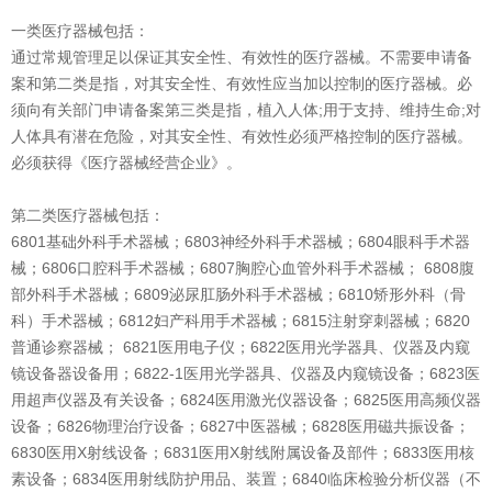
一类医疗器械包括：
通过常规管理足以保证其安全性、有效性的医疗器械。不需要申请备
案和第二类是指，对其安全性、有效性应当加以控制的医疗器械。必
须向有关部门申请备案第三类是指，植入人体;用于支持、维持生命;对
人体具有潜在危险，对其安全性、有效性必须严格控制的医疗器械。
必须获得《医疗器械经营企业》。
第二类医疗器械包括：
6801基础外科手术器械；6803神经外科手术器械；6804眼科手术器
械；6806口腔科手术器械；6807胸腔心血管外科手术器械； 6808腹
部外科手术器械；6809泌尿肛肠外科手术器械；6810矫形外科（骨
科）手术器械；6812妇产科用手术器械；6815注射穿刺器械；6820
普通诊察器械； 6821医用电子仪；6822医用光学器具、仪器及内窥
镜设备器设备用；6822-1医用光学器具、仪器及内窥镜设备；6823医
用超声仪器及有关设备；6824医用激光仪器设备；6825医用高频仪器
设备；6826物理治疗设备；6827中医器械；6828医用磁共振设备；
6830医用X射线设备；6831医用X射线附属设备及部件；6833医用核
素设备；6834医用射线防护用品、装置；6840临床检验分析仪器（不