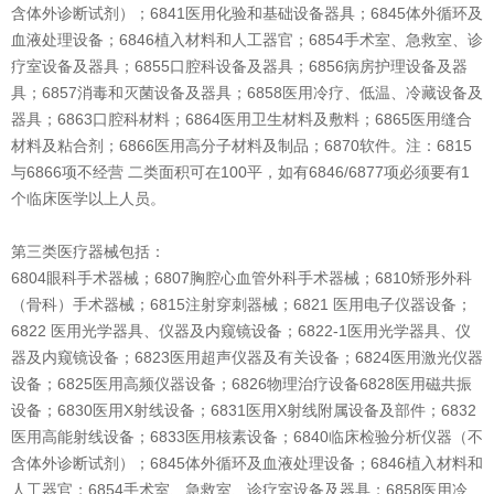
含体外诊断试剂）；6841医用化验和基础设备器具；6845体外循环及
血液处理设备；6846植入材料和人工器官；6854手术室、急救室、诊
疗室设备及器具；6855口腔科设备及器具；6856病房护理设备及器
具；6857消毒和灭菌设备及器具；6858医用冷疗、低温、冷藏设备及
器具；6863口腔科材料；6864医用卫生材料及敷料；6865医用缝合
材料及粘合剂；6866医用高分子材料及制品；6870软件。注：6815
与6866项不经营 二类面积可在100平，如有6846/6877项必须要有1
个临床医学以上人员。
第三类医疗器械包括：
6804眼科手术器械；6807胸腔心血管外科手术器械；6810矫形外科
（骨科）手术器械；6815注射穿刺器械；6821 医用电子仪器设备；
6822 医用光学器具、仪器及内窥镜设备；6822-1医用光学器具、仪
器及内窥镜设备；6823医用超声仪器及有关设备；6824医用激光仪器
设备；6825医用高频仪器设备；6826物理治疗设备6828医用磁共振
设备；6830医用X射线设备；6831医用X射线附属设备及部件；6832
医用高能射线设备；6833医用核素设备；6840临床检验分析仪器（不
含体外诊断试剂）；6845体外循环及血液处理设备；6846植入材料和
人工器官；6854手术室、急救室、诊疗室设备及器具；6858医用冷