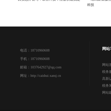
科技
网站
电话：18710960608
手机：18710960608
网站
邮箱：1037642927@qq.com
税务
网址：http://caishui.xansj.cn
高新
税务
网站