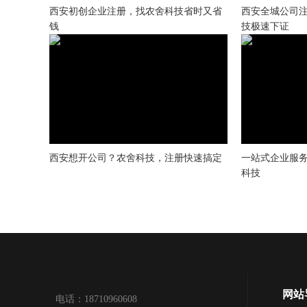
西安初创企业注册，找农舍科技省时又省
西安全城公司
钱
技极速下证
西安想开公司？农舍科技，注册快速搞定
一站式企业服
科技
网站
电话：18710960608