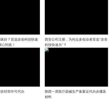
哪家好？首选农舍科技快速
西安公司注册，为何众多创业者首选“农舍
证省心到底！
科技快速办”？
餐饮经营许可代办
陕西一类医疗器械生产备案证代办步骤及
材料