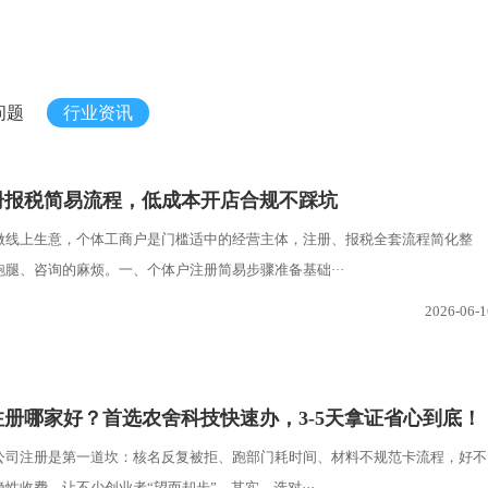
问题
行业资讯
册报税简易流程，低成本开店合规不踩坑
做线上生意，个体工商户是门槛适中的经营主体，注册、报税全套流程简化整
腿、咨询的麻烦。一、个体户注册简易步骤准备基础···
2026-06-1
册哪家好？首选农舍科技快速办，3-5天拿证省心到底！
公司注册是第一道坎：核名反复被拒、跑部门耗时间、材料不规范卡流程，好不
性收费，让不少创业者“望而却步”。其实，选对···