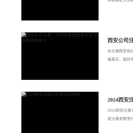
西安公司
在古都西安创
规基石。面对市
2024西
2024西安注
是注册有限责任